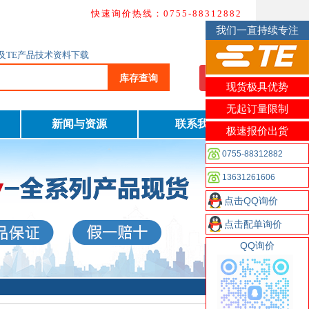
快速询价热线：0755-88312882
我们一直持续专注
询及TE产品技术资料下载
库存查询
我要询价
现货极具优势
无起订量限制
新闻与资源
联系我们
极速报价出货
0755-88312882
13631261606
点击QQ询价
点击配单询价
QQ询价