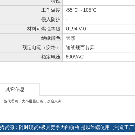
特性
-
工作温度
-55°C ~ 105°C
侵入防护
-
材料可燃性等级
UL94 V-0
绝缘颜色
天然
额定电流（安培）
随线规而各异
额定电压
600VAC
其它信息
一级代理商，大小批量出货，欢迎来询
长期订单优势货源：随时现货+极具竞争力的价格 是以终端使用（制造