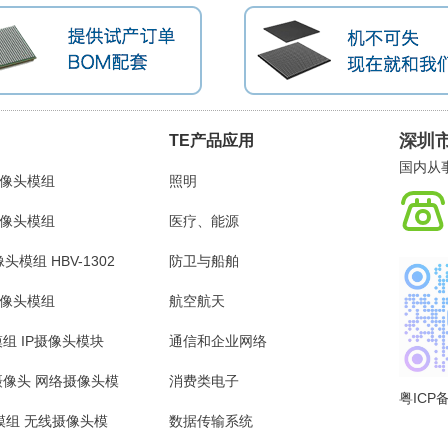
深圳
TE产品应用
国内从
摄像头模组
照明
14F V22
摄像头模组
医疗、能源
7 S1.0
头模组 HBV-1302
防卫与船舶
摄像头模组
航空航天
20IR-CUT V22
组 IP摄像头模块
通信和企业网络
+IMX335摄像头模
像头 网络摄像头模
消费类电子
粤ICP备
组合
+OS12D40摄像
模组 无线摄像头模
数据传输系统