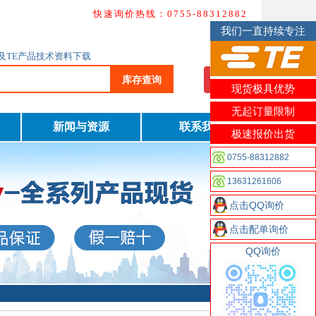
快速询价热线：0755-88312882
我们一直持续专注
询及TE产品技术资料下载
库存查询
我要询价
现货极具优势
无起订量限制
新闻与资源
联系我们
极速报价出货
0755-88312882
13631261606
点击QQ询价
点击配单询价
QQ询价