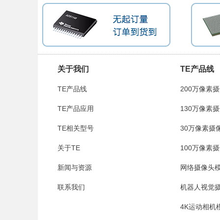
关于我们
TE产品线
TE产品线
200万像素
TE产品应用
HBVCAM-19
130万像素
TE相关型号
HBVCAM-151
30万像素摄像
关于TE
S1.0
100万像素
新闻与资源
HBVCAM-19
网络摄像头模
联系我们
（摄像头主板
机器人视觉摄
组+网口板）
块（摄像头主板
4K运动相机