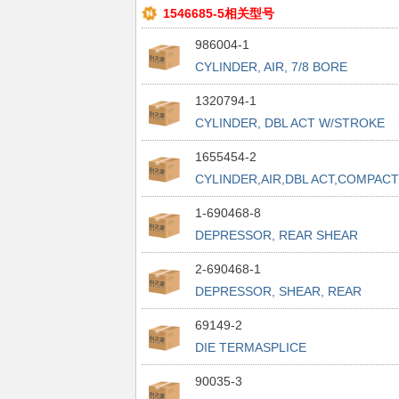
1546685-5相关型号
986004-1
CYLINDER, AIR, 7/8 BORE
1320794-1
CYLINDER, DBL ACT W/STROKE
ADJ
1655454-2
CYLINDER,AIR,DBL ACT,COMPACT
1-690468-8
DEPRESSOR, REAR SHEAR
2-690468-1
DEPRESSOR, SHEAR, REAR
69149-2
DIE TERMASPLICE
90035-3