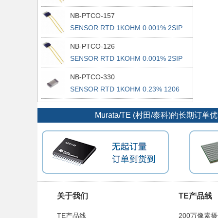
NB-PTCO-157
SENSOR RTD 1KOHM 0.001% 2SIP
NB-PTCO-126
SENSOR RTD 1KOHM 0.001% 2SIP
NB-PTCO-330
SENSOR RTD 1KOHM 0.23% 1206
Murata/TE (村田/泰科)的
关于我们
TE产品线
TE产品线
200万像素