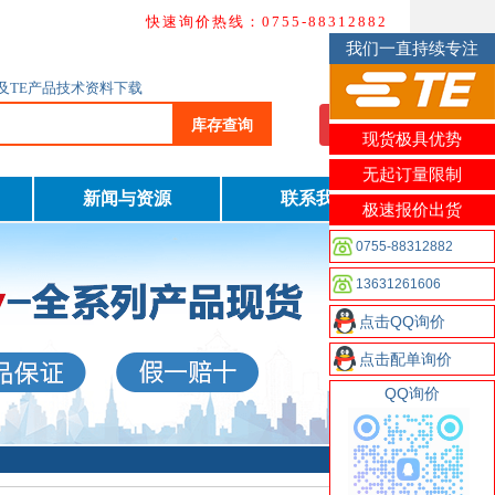
快速询价热线：0755-88312882
我们一直持续专注
询及TE产品技术资料下载
库存查询
我要询价
现货极具优势
无起订量限制
新闻与资源
联系我们
极速报价出货
0755-88312882
13631261606
点击QQ询价
点击配单询价
QQ询价