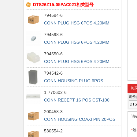
DTS26Z15-05PAC021相关型号
794594-6
CONN PLUG HSG 6POS 4.20MM
794598-6
CONN PLUG HSG 6POS 4.20MM
794550-6
CONN PLUG HSG 6POS 4.20MM
794542-6
CONN HOUSING PLUG 6POS
NATURAL
购
1-770602-6
询价
CONN RECEPT 16 POS CST-100
200458-3
请
CONN HOUSING COAXI PIN 20POS
BLK
*
姓
530554-2