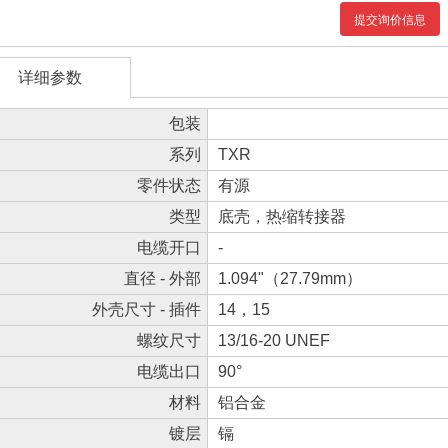
提交询价信息
详细参数
包装
系列
TXR
零件状态
有源
类型
底壳，热缩转接器
电缆开口
-
直径 - 外部
1.094"（27.79mm）
外壳尺寸 - 插件
14，15
螺纹尺寸
13/16-20 UNEF
电缆出口
90°
材料
铝合金
镀层
镉