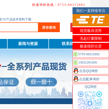
快速询价热线：0755-88312882
我们一直持续专注
询及TE产品技术资料下载
库存查询
我要询价
现货极具优势
无起订量限制
新闻与资源
联系我们
极速报价出货
0755-88312882
13631261606
点击QQ询价
点击配单询价
QQ询价