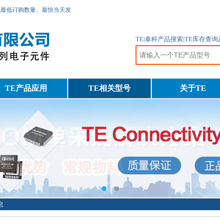
无最低订购数量、最快当天发
TE|泰科产品搜索|TE库存查
TE产品应用
TE相关型号
关于TE
息