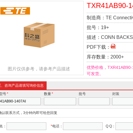
TXR41AB90-1
制造商：
TE Connecti
批号：
19+
描述：
CONN BACKSH
PDF下载：
库存数量：
2000+
优势价格，TXR41AB90
图片仅供参考，请参考产品描述
可发货。
买、咨询产品请填写询价信息
型号
*
数量
*
批号
封装
确认联系方式，3分钟内即可给您回复
名：
*
电话：
Q Q：